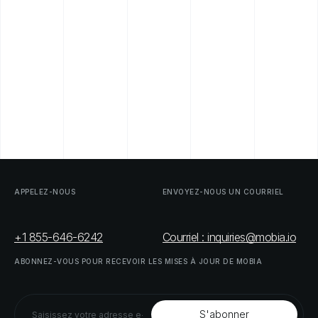
APPELEZ-NOUS
ENVOYEZ-NOUS
UN
COURRIEL
+1 855-646-6242
Courriel : inquiries@mobia.io
ABONNEZ-VOUS
POUR
RECEVOIR
LES
MISES
À
JOUR
DE
MOBIA