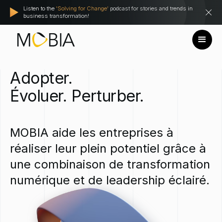
Listen to the
'Solving for Change'
podcast for stories and trends in
business transformation!
Adopter.
Évoluer.
Perturber.
MOBIA
aide
les
entreprises
à
réaliser
leur
plein
potentiel
grâce
à
une
combinaison
de
transformation
numérique
et
de
leadership
éclairé.