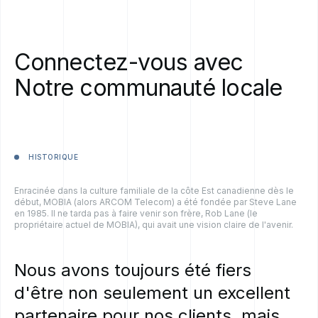
Connectez-vous
avec
Notre
communauté
locale
HISTORIQUE
Enracinée dans la culture familiale de la côte Est canadienne dès le
début, MOBIA (alors ARCOM Telecom) a été fondée par Steve Lane
en 1985. Il ne tarda pas à faire venir son frère, Rob Lane (le
propriétaire actuel de MOBIA), qui avait une vision claire de l'avenir.
Nous
avons
toujours
été
fiers
d'être
non
seulement
un
excellent
partenaire
pour
nos
clients,
mais