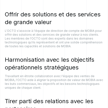
Offrir
des
solutions
et
des
services
de
grande
valeur
L'OCTO s'associe à l'équipe de direction de compte de MOBIA pour
offrir des solutions et des services de grande valeur à nos clients.
Les membres de l'OCTO sont des experts dans les domaines
technologiques qu'ils représentent et ont une solide compréhension
de toutes les capacités et solutions de MOBIA.
Harmonisation
avec
les
objectifs
opérationnels
stratégiques
Travaillant en étroite collaboration avec l'équipe des ventes de
MOBIA, l'OCTO aide à aligner la proposition de valeur de MOBIA avec
les buts commerciaux, les objectifs et les besoins technologiques
uniques de chaque client.
Tirer
parti
des
relations
avec
les