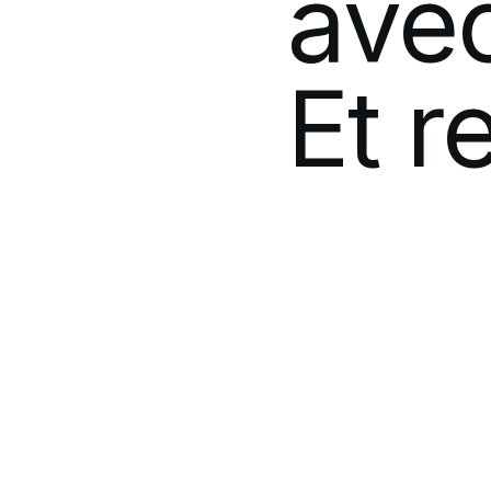
ave
Et
r