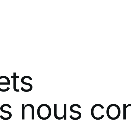
Développement de logiciels
Salle de p
Méthodologies modernes de TI
Analytique
5G d'entreprise
ets
Réseaux mobiles privés
s
nous
co