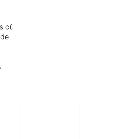
s
où
de
s