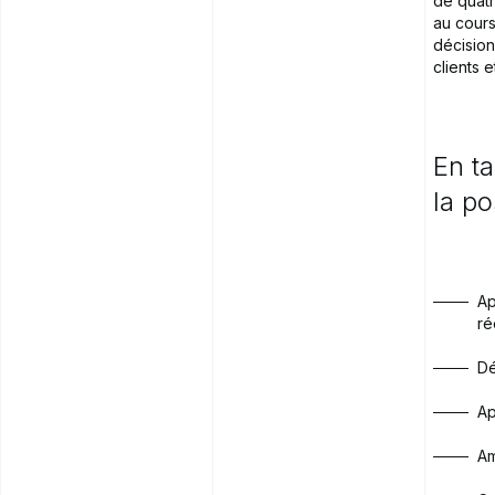
de quatr
au cours
décision
clients e
En
ta
la
po
Ap
ré
Dé
Ap
Am