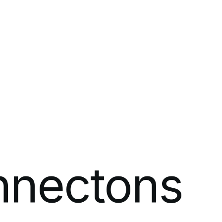
resse
nnectons