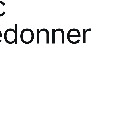
c
edonner