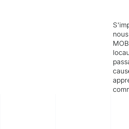
S'im
nous
MOB
loca
pass
caus
appr
com