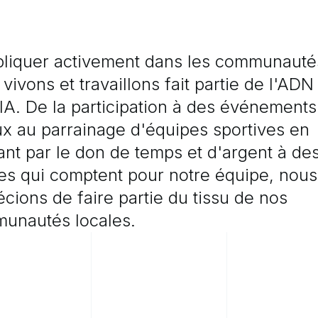
pliquer
activement
dans
les
communauté
vivons
et
travaillons
fait
partie
de
l'ADN
IA.
De
la
participation
à
des
événements
ux
au
parrainage
d'équipes
sportives
en
ant
par
le
don
de
temps
et
d'argent
à
de
es
qui
comptent
pour
notre
équipe,
nous
écions
de
faire
partie
du
tissu
de
nos
munautés
locales.