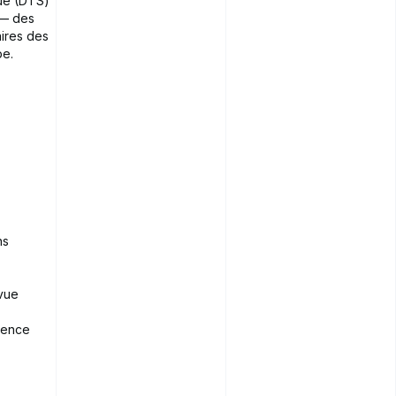
que (DTS)
 — des
aires des
pe.
ns
vue
ience