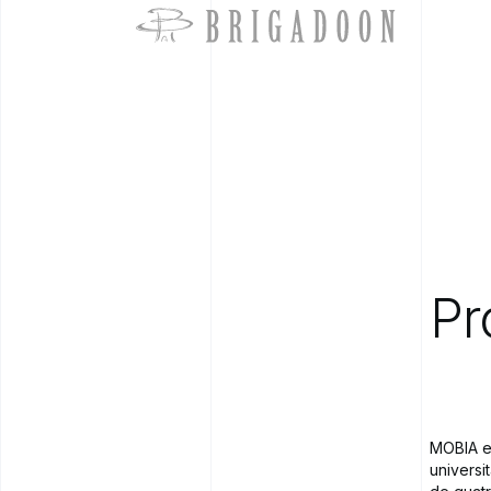
Pr
MOBIA es
universi