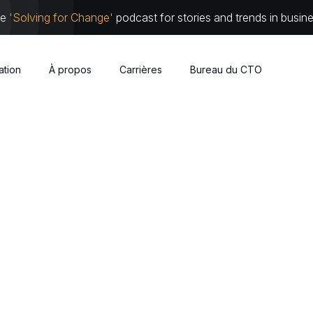
he
'Solving for Change'
podcast for stories and trends in busin
sation
À propos
Carrières
Bureau du CTO
Cybersécurité
À propos
Équipe de 
Nuage
Partenari
Infrastructure traditionnelle
Travaillez