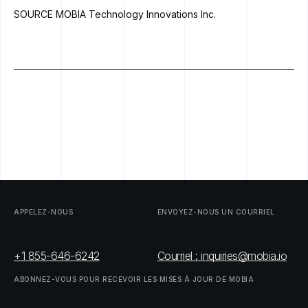
SOURCE MOBIA Technology Innovations Inc.
APPELEZ-NOUS
ENVOYEZ-NOUS
UN
COURRIEL
+1 855-646-6242
Courriel : inquiries@mobia.io
ABONNEZ-VOUS
POUR
RECEVOIR
LES
MISES
À
JOUR
DE
MOBIA