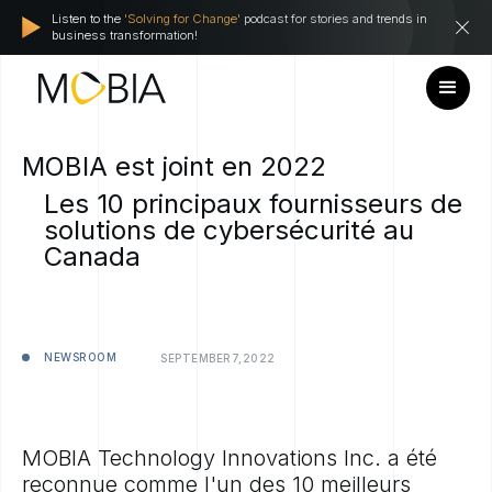
Listen to the
'Solving for Change'
podcast for stories and trends in
business transformation!
MOBIA est joint en 2022
Les 10 principaux fournisseurs de
solutions de cybersécurité au
Canada
NEWSROOM
SEPTEMBER
7,
2022
MOBIA Technology Innovations Inc. a été
reconnue comme l'un des 10 meilleurs