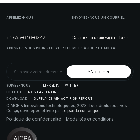
APPELEZ-NOUS
ENVOYEZ-NOUS
UN
COURRIEL
+1 855-646-6242
Courriel : inquiries@mobia.io
ABONNEZ-VOUS
POUR
RECEVOIR
LES
MISES
À
JOUR
DE
MOBIA
SUIVEZ-NOUS
LINKEDIN
TWITTER
LISTE
DE
NOS
PARTENAIRES
DOWNLOAD
SUPPLY
CHAIN
ACT
RISK
REPORT
© MOBIA Innovations technologiques,
2023
. Tous droits réservés.
Conçu, développé et livré par
Le panda numérique
Politique
de
confidentialité
Modalités
et
conditions