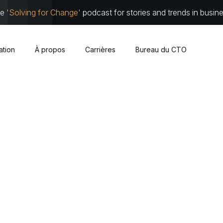
he
'Solving for Change'
podcast for stories and trends in busin
sation
À propos
Carrières
Bureau du CTO
Cybersécurité
À propos
Équipe de 
Nuage
Partenari
Infrastructure traditionnelle
Travaillez