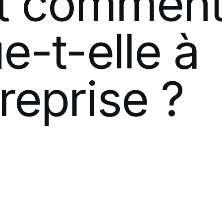
t
commen
e-t-elle
à
reprise
?