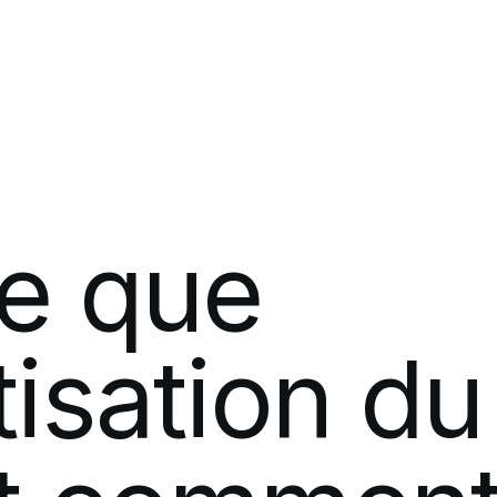
Développement de logiciels
Salle de p
Méthodologies modernes de TI
Analytique
5G d'entreprise
e
que
Réseaux mobiles privés
isation
du