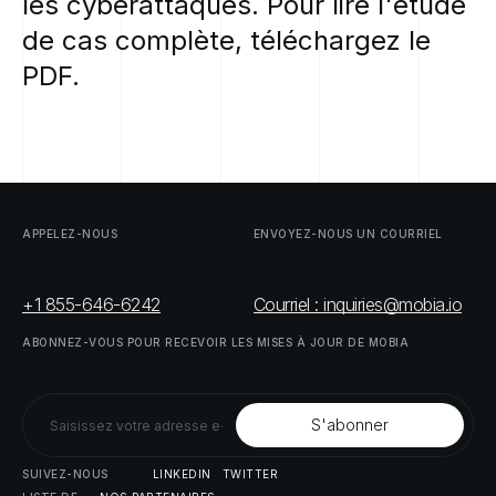
les
cyberattaques.
Pour
lire
l'étude
de
cas
complète,
téléchargez
le
PDF.
APPELEZ-NOUS
ENVOYEZ-NOUS
UN
COURRIEL
+1 855-646-6242
Courriel : inquiries@mobia.io
ABONNEZ-VOUS
POUR
RECEVOIR
LES
MISES
À
JOUR
DE
MOBIA
SUIVEZ-NOUS
LINKEDIN
TWITTER