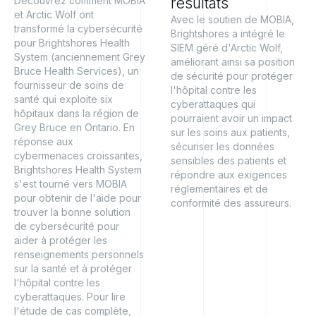
Découvrez comment MOBIA
résultats
et Arctic Wolf ont
Avec le soutien de MOBIA,
transformé la cybersécurité
Brightshores a intégré le
pour Brightshores Health
SIEM géré d'Arctic Wolf,
System (anciennement Grey
améliorant ainsi sa position
Bruce Health Services), un
de sécurité pour protéger
fournisseur de soins de
l'hôpital contre les
santé qui exploite six
cyberattaques qui
hôpitaux dans la région de
pourraient avoir un impact
Grey Bruce en Ontario. En
sur les soins aux patients,
réponse aux
sécuriser les données
cybermenaces croissantes,
sensibles des patients et
Brightshores Health System
répondre aux exigences
s'est tourné vers MOBIA
réglementaires et de
pour obtenir de l'aide pour
conformité des assureurs.
trouver la bonne solution
de cybersécurité pour
aider à protéger les
renseignements personnels
sur la santé et à protéger
l'hôpital contre les
cyberattaques. Pour lire
l'étude de cas complète,