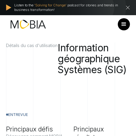
Listen to the
'Solving for Change'
podcast for stories and trends in
business transformation!
Information
Détails du cas d'utilisation
géographique
Systèmes
(SIG)
ENTREVUE
Principaux défis
Principaux