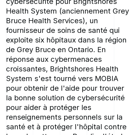
cybersécurité
pour
Brightshores
Health
System
(anciennement
Grey
Bruce
Health
Services),
un
fournisseur
de
soins
de
santé
qui
exploite
six
hôpitaux
dans
la
région
de
Grey
Bruce
en
Ontario.
En
réponse
aux
cybermenaces
croissantes,
Brightshores
Health
System
s'est
tourné
vers
MOBIA
pour
obtenir
de
l'aide
pour
trouver
la
bonne
solution
de
cybersécurité
pour
aider
à
protéger
les
renseignements
personnels
sur
la
santé
et
à
protéger
l'hôpital
contre